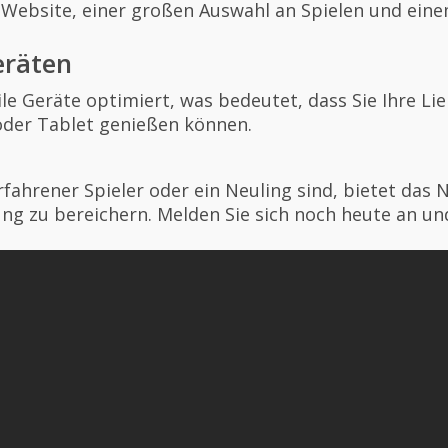
 Website, einer großen Auswahl an Spielen und eine
eräten
le Geräte optimiert, was bedeutet, dass Sie Ihre Lie
oder Tablet genießen können.
fahrener Spieler oder ein Neuling sind, bietet das 
ung zu bereichern. Melden Sie sich noch heute an un