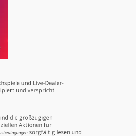
chspiele und Live-Dealer-
ipiert und verspricht
sind die großzügigen
ziellen Aktionen für
sorgfältig lesen und
usbedingungen