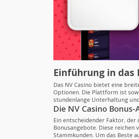
Einführung in das
Das NV Casino bietet eine breit
Optionen. Die Plattform ist sow
stundenlange Unterhaltung und
Die NV Casino Bonus-
Ein entscheidender Faktor, der
Bonusangebote. Diese reichen v
Stammkunden. Um das Beste aus 