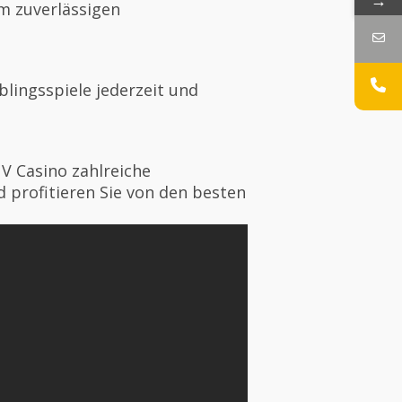
→
m zuverlässigen
blingsspiele jederzeit und
NV Casino zahlreiche
d profitieren Sie von den besten