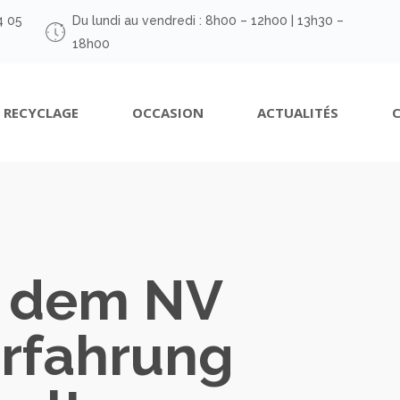
4 05
Du lundi au vendredi : 8h00 – 12h00 | 13h30 –
18h00
RECYCLAGE
OCCASION
ACTUALITÉS
s dem NV
Erfahrung