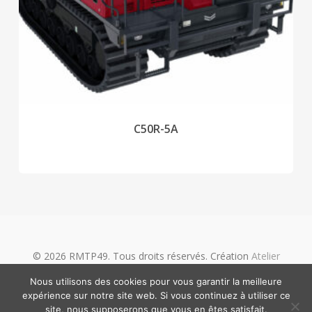
C50R-5A
© 2026 RMTP49. Tous droits réservés. Création
Atelier
Com'Personne
|
Mentions légales
Nous utilisons des cookies pour vous garantir la meilleure
expérience sur notre site web. Si vous continuez à utiliser ce
facebook
linkedin
phone
email
site, nous supposerons que vous en êtes satisfait.