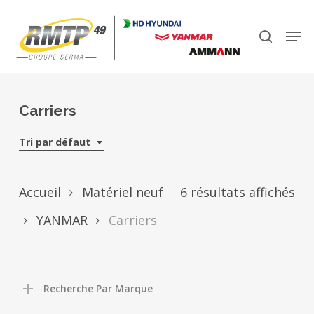
Skip
to
Men
search
main
Close
content
Menu
Carriers
Tri par défaut
Accueil
Matériel neuf
6 résultats affichés
YANMAR
Carriers
Recherche Par Marque