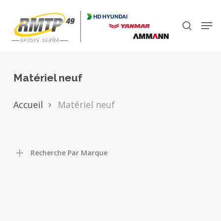
Skip
to
Men
search
main
Close
content
Menu
Matériel neuf
Accueil
Matériel neuf
Recherche Par Marque