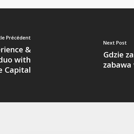
cle Précédent
Next Post
rience &
Gdzie z
 duo with
zabawa 
e Capital