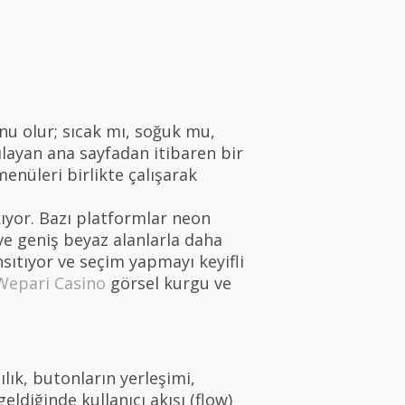
onu olur; sıcak mı, soğuk mu,
layan ana sayfadan itibaren bir
menüleri birlikte çalışarak
kıyor. Bazı platformlar neon
 ve geniş beyaz alanlarla daha
nsıtıyor ve seçim yapmayı keyifli
Wepari Casino
görsel kurgu ve
ılık, butonların yerleşimi,
ldiğinde kullanıcı akışı (flow)