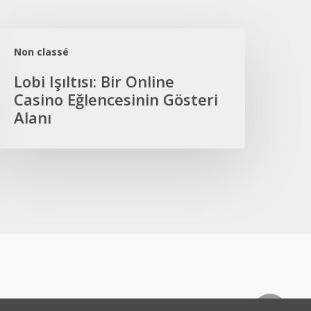
obi
şıltısı:
Non classé
ir
Lobi Işıltısı: Bir Online
nline
Casino Eğlencesinin Gösteri
asino
Alanı
ğlencesinin
österi
lanı