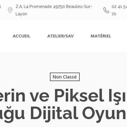
l
Z.A. La Promenade 49750 Beaulieu-Sur-
02 41 5
Layon
70
ACCUEIL
ATELIER/SAV
MATÉRIEL
Non Classé
in ve Piksel Işı
ğu Dijital Oyu