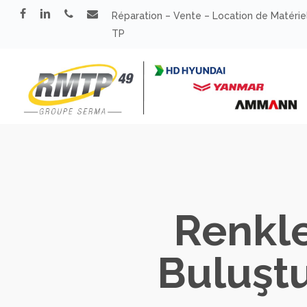
Skip
facebook
linkedin
phone
email
Réparation – Vente – Location de Matérie
to
TP
main
content
Renkler
Buluştu