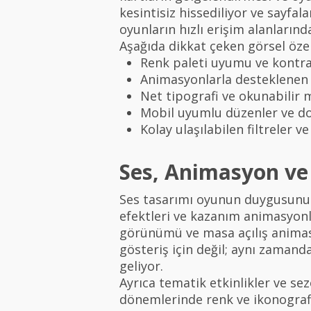
kesintisiz hissediliyor ve sayfal
oyunların hızlı erişim alanların
Aşağıda dikkat çeken görsel özell
Renk paleti uyumu ve kontra
Animasyonlarla desteklenen 
Net tipografi ve okunabilir 
Mobil uyumlu düzenler ve d
Kolay ulaşılabilen filtreler v
Ses, Animasyon ve
Ses tasarımı oyunun duygusunu 
efektleri ve kazanım animasyonla
görünümü ve masa açılış animasy
gösteriş için değil; aynı zamand
geliyor.
Ayrıca tematik etkinlikler ve se
dönemlerinde renk ve ikonografid