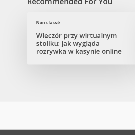
Recommended For You
Wieczór
przy
Non classé
wirtualnym
Wieczór przy wirtualnym
stoliku:
stoliku: jak wygląda
jak
rozrywka w kasynie online
wygląda
rozrywka
w
kasynie
online