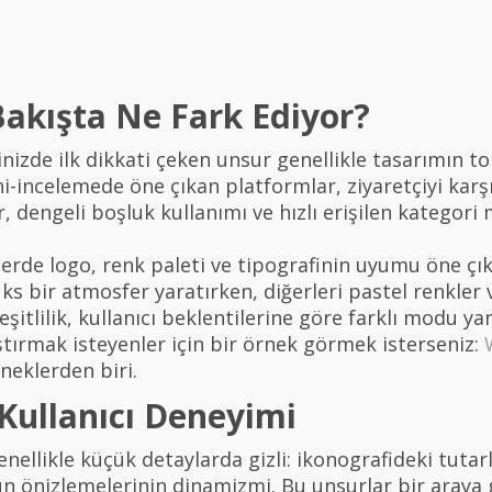
 Bakışta Ne Fark Ediyor?
ğinizde ilk dikkati çeken unsur genellikle tasarımın t
-incelemede öne çıkan platformlar, ziyaretçiyi karşı
er, dengeli boşluk kullanımı ve hızlı erişilen kategori 
elerde logo, renk paleti ve tipografinin uyumu öne çı
üks bir atmosfer yaratırken, diğerleri pastel renkler
itlilik, kullanıcı beklentilerine göre farklı modu ya
ştırmak isteyenler için bir örnek görmek isterseniz:
neklerden biri.
Kullanıcı Deneyimi
enellikle küçük detaylarda gizli: ikonografideki tutarl
n önizlemelerinin dinamizmi. Bu unsurlar bir araya ge