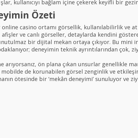
lar, kullanıcıyı bağlam içine çekerek keyifli bir gezin
eyimin Özeti
 online casino ortamı görsellik, kullanılabilirlik ve 
 afişler ve canlı görseller, detaylarda kendini göstere
 unutulmaz bir dijital mekan ortaya çıkıyor. Bu min
 odaklanıyor; deneyimin teknik ayrıntılarından çok, zi
 arıyorsanız, ön plana çıkan unsurlar genellikle mar
rı, mobilde de korunabilen görsel zenginlik ve etkileş
anın ötesinde bir ‘mekân deneyimi’ sunuluyor ve zi