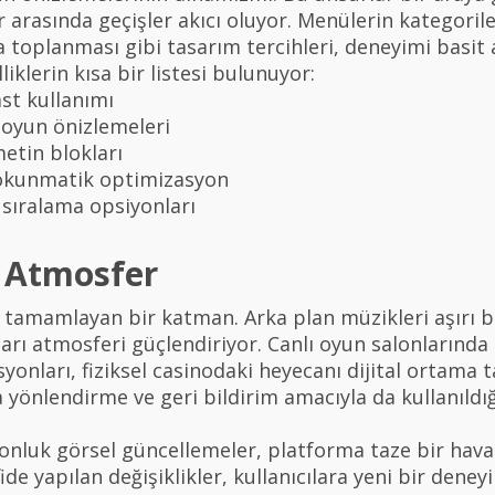
ar arasında geçişler akıcı oluyor. Menülerin kategoril
da toplanması gibi tasarım tercihleri, deneyimi basit 
iklerin kısa bir listesi bulunuyor:
st kullanımı
oyun önizlemeleri
metin blokları
okunmatik optimizasyon
e sıralama opsiyonları
 Atmosfer
tamamlayan bir katman. Arka plan müzikleri aşırı b
rı atmosferi güçlendiriyor. Canlı oyun salonlarında 
onları, fiziksel casinodaki heyecanı dijital ortama 
a yönlendirme ve geri bildirim amacıyla da kullanıldı
zonluk görsel güncellemeler, platforma taze bir hava 
e yapılan değişiklikler, kullanıcılara yeni bir dene