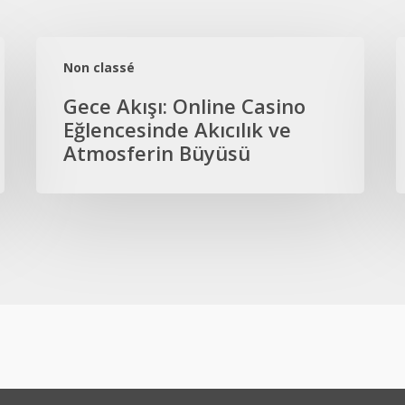
Gece
L
Akışı:
I
Non classé
Online
B
Gece Akışı: Online Casino
Casino
O
Eğlencesinde Akıcılık ve
Eğlencesinde
C
Atmosferin Büyüsü
Akıcılık
E
ve
G
Atmosferin
A
Büyüsü