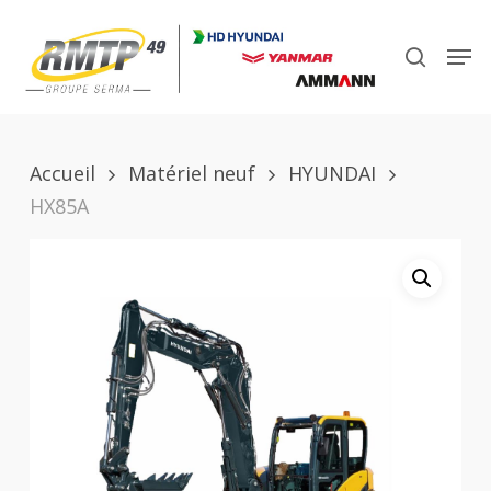
Skip
to
Men
search
main
Close
content
Menu
Accueil
Matériel neuf
HYUNDAI
HX85A