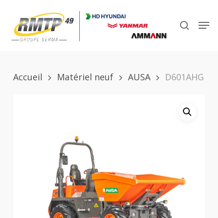
Skip
to
Men
search
main
Close
content
Menu
Accueil
Matériel neuf
AUSA
D601AHG