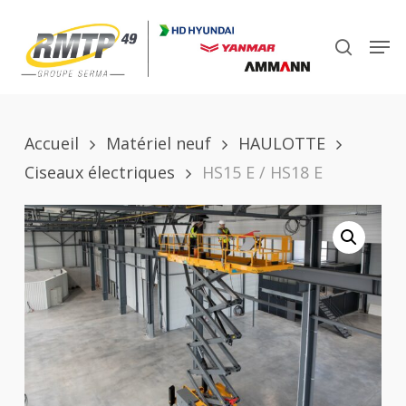
Skip
to
Men
search
main
Close
content
Menu
Accueil
Matériel neuf
HAULOTTE
Ciseaux électriques
HS15 E / HS18 E