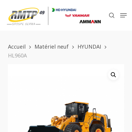
Skip
to
Men
search
main
Close
content
Menu
Accueil
Matériel neuf
HYUNDAI
HL960A