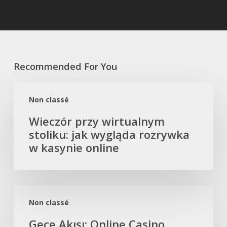
Recommended For You
Wieczór
przy
Non classé
wirtualnym
Wieczór przy wirtualnym
stoliku:
stoliku: jak wygląda rozrywka
jak
w kasynie online
wygląda
rozrywka
w
kasynie
Gece
online
Akışı:
Non classé
Online
Gece Akışı: Online Casino