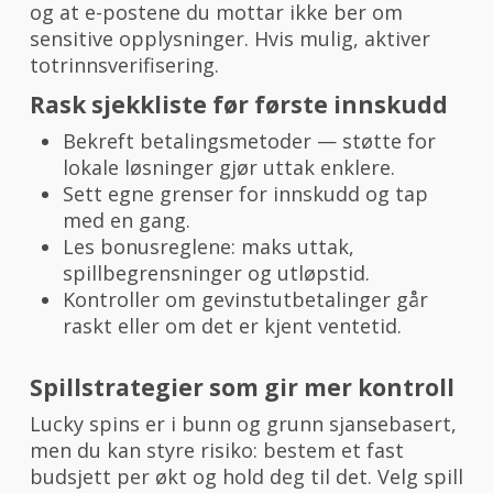
og at e-postene du mottar ikke ber om
sensitive opplysninger. Hvis mulig, aktiver
totrinnsverifisering.
Rask sjekkliste før første innskudd
Bekreft betalingsmetoder — støtte for
lokale løsninger gjør uttak enklere.
Sett egne grenser for innskudd og tap
med en gang.
Les bonusreglene: maks uttak,
spillbegrensninger og utløpstid.
Kontroller om gevinstutbetalinger går
raskt eller om det er kjent ventetid.
Spillstrategier som gir mer kontroll
Lucky spins er i bunn og grunn sjansebasert,
men du kan styre risiko: bestem et fast
budsjett per økt og hold deg til det. Velg spill