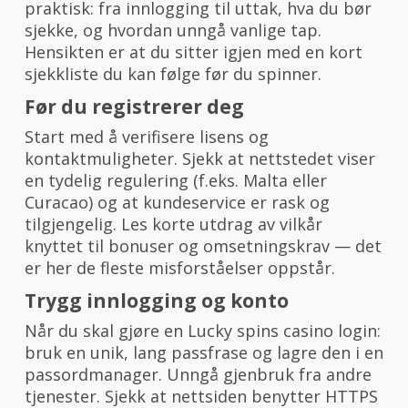
praktisk: fra innlogging til uttak, hva du bør
sjekke, og hvordan unngå vanlige tap.
Hensikten er at du sitter igjen med en kort
sjekkliste du kan følge før du spinner.
Før du registrerer deg
Start med å verifisere lisens og
kontaktmuligheter. Sjekk at nettstedet viser
en tydelig regulering (f.eks. Malta eller
Curacao) og at kundeservice er rask og
tilgjengelig. Les korte utdrag av vilkår
knyttet til bonuser og omsetningskrav — det
er her de fleste misforståelser oppstår.
Trygg innlogging og konto
Når du skal gjøre en Lucky spins casino login:
bruk en unik, lang passfrase og lagre den i en
passordmanager. Unngå gjenbruk fra andre
tjenester. Sjekk at nettsiden benytter HTTPS