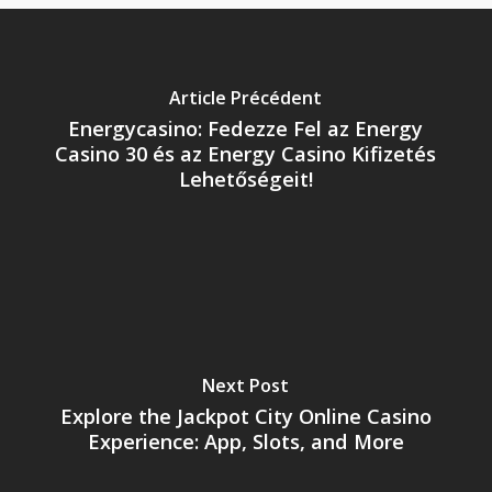
Article Précédent
Energycasino: Fedezze Fel az Energy
Casino 30 és az Energy Casino Kifizetés
Lehetőségeit!
Next Post
Explore the Jackpot City Online Casino
Experience: App, Slots, and More