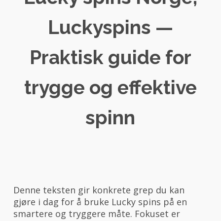
Luckyspins —
Praktisk guide for
trygge og effektive
spinn
Denne teksten gir konkrete grep du kan
gjøre i dag for å bruke Lucky spins på en
smartere og tryggere måte. Fokuset er