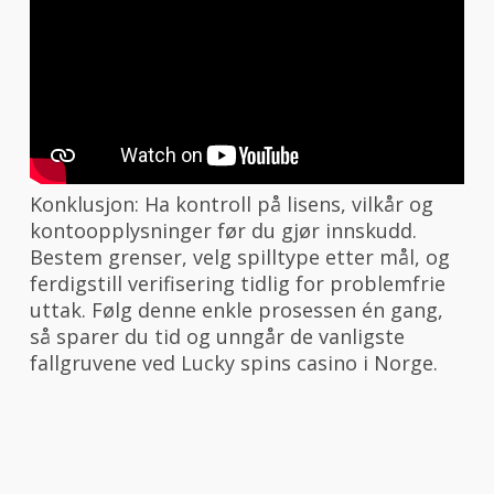
Konklusjon: Ha kontroll på lisens, vilkår og
kontoopplysninger før du gjør innskudd.
Bestem grenser, velg spilltype etter mål, og
ferdigstill verifisering tidlig for problemfrie
uttak. Følg denne enkle prosessen én gang,
så sparer du tid og unngår de vanligste
fallgruvene ved Lucky spins casino i Norge.