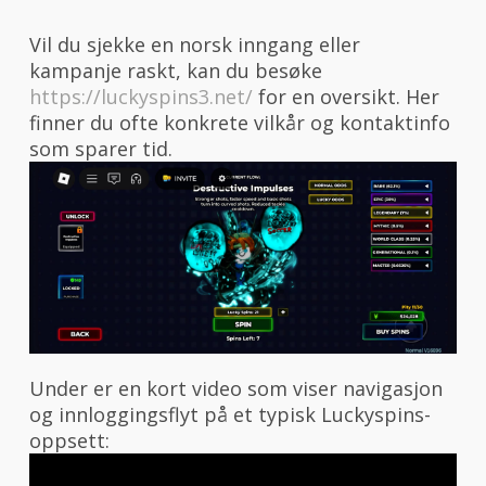
Vil du sjekke en norsk inngang eller
kampanje raskt, kan du besøke
https://luckyspins3.net/
for en oversikt. Her
finner du ofte konkrete vilkår og kontaktinfo
som sparer tid.
Under er en kort video som viser navigasjon
og innloggingsflyt på et typisk Luckyspins-
oppsett: