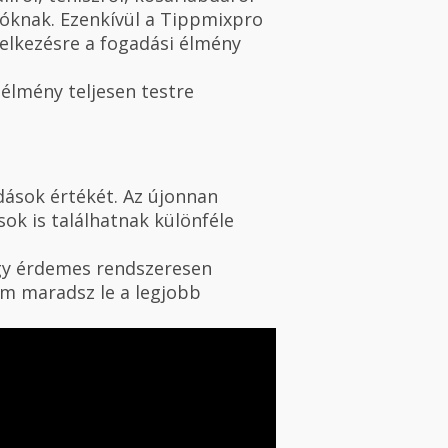
lóknak. Ezenkívül a Tippmixpro
delkezésre a fogadási élmény
 élmény teljesen testre
dások értékét. Az újonnan
ok is találhatnak különféle
gy érdemes rendszeresen
sem maradsz le a legjobb