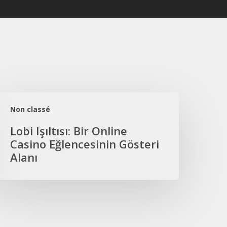
obi
şıltısı:
Non classé
ir
Lobi Işıltısı: Bir Online
nline
Casino Eğlencesinin Gösteri
asino
Alanı
ğlencesinin
österi
lanı