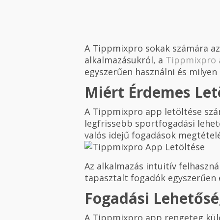
A Tippmixpro sokak számára az 
alkalmazásukról, a
Tippmixpro
egyszerűen használni és milyen
Miért Érdemes Let
A Tippmixpro app letöltése szám
legfrissebb sportfogadási lehet
valós idejű fogadások megtétel
Az alkalmazás intuitív felhaszná
tapasztalt fogadók egyszerűen 
Fogadási Lehetősé
A Tippmixpro app rengeteg külön