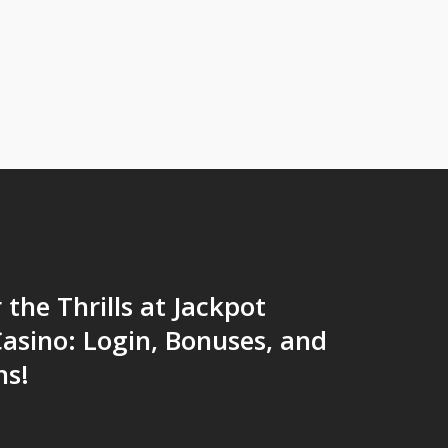
 the Thrills at Jackpot
Casino: Login, Bonuses, and
ns!