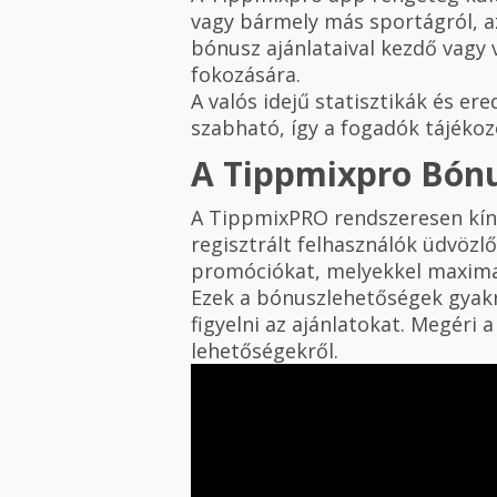
vagy bármely más sportágról, az
bónusz ajánlataival kezdő vagy 
fokozására.
A valós idejű statisztikák és e
szabható, így a fogadók tájéko
A Tippmixpro Bónu
A TippmixPRO rendszeresen kíná
regisztrált felhasználók üdvözl
promóciókat, melyekkel maximali
Ezek a bónuszlehetőségek gyak
figyelni az ajánlatokat. Megéri
lehetőségekről.