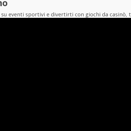
no
 eventi sportivi e divertirti con giochi da casinò, 