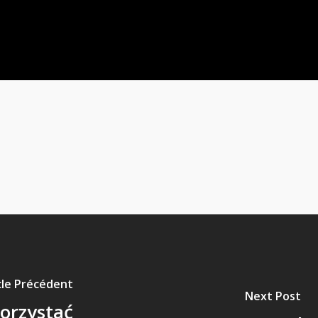
cle Précédent
Next Post
orzystać