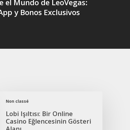
e el Mundo de LeoVegas:
App y Bonos Exclusivos
obi
şıltısı:
Non classé
ir
Lobi Işıltısı: Bir Online
nline
Casino Eğlencesinin Gösteri
asino
Alanı
ğlencesinin