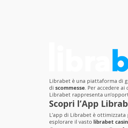
Librabet è una piattaforma di g
di
scommesse
. Per accedere ai
Librabet rappresenta un’opportu
Scopri l’App Libra
L’app di Librabet è ottimizzata 
esplorare il vasto
librabet casi