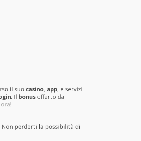
rso il suo
casino
,
app
, e servizi
login
. Il
bonus
offerto da
 ora!
 Non perderti la possibilità di