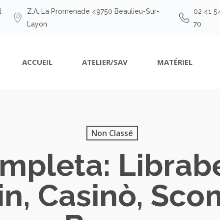
l
Z.A. La Promenade 49750 Beaulieu-Sur-
02 41 5
Layon
70
ACCUEIL
ATELIER/SAV
MATÉRIEL
Non Classé
mpleta: Librabe
in, Casinò, Sc