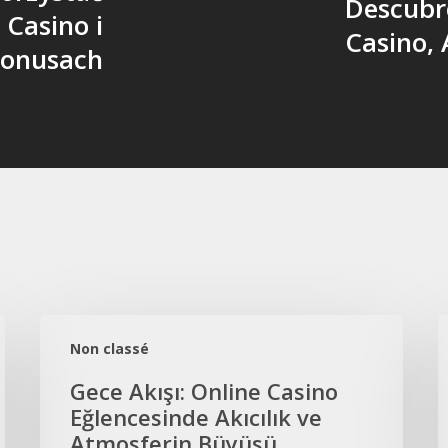
Descubr
 Casino i
Casino, 
bonusach
Gece
L
Akışı:
I
Non classé
Online
B
Gece Akışı: Online Casino
Casino
O
Eğlencesinde Akıcılık ve
Eğlencesinde
C
Atmosferin Büyüsü
Akıcılık
E