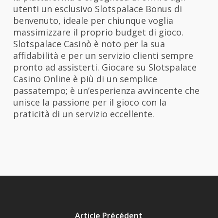
utenti un esclusivo Slotspalace Bonus di
benvenuto, ideale per chiunque voglia
massimizzare il proprio budget di gioco.
Slotspalace Casinò è noto per la sua
affidabilità e per un servizio clienti sempre
pronto ad assisterti. Giocare su Slotspalace
Casino Online è più di un semplice
passatempo; è un’esperienza avvincente che
unisce la passione per il gioco con la
praticità di un servizio eccellente.
Article Précédent