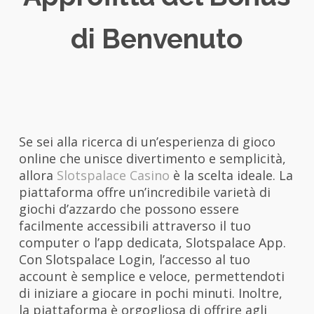
di Benvenuto
Se sei alla ricerca di un’esperienza di gioco
online che unisce divertimento e semplicità,
allora
Slotspalace Casino
è la scelta ideale. La
piattaforma offre un’incredibile varietà di
giochi d’azzardo che possono essere
facilmente accessibili attraverso il tuo
computer o l’app dedicata, Slotspalace App.
Con Slotspalace Login, l’accesso al tuo
account è semplice e veloce, permettendoti
di iniziare a giocare in pochi minuti. Inoltre,
la piattaforma è orgogliosa di offrire agli