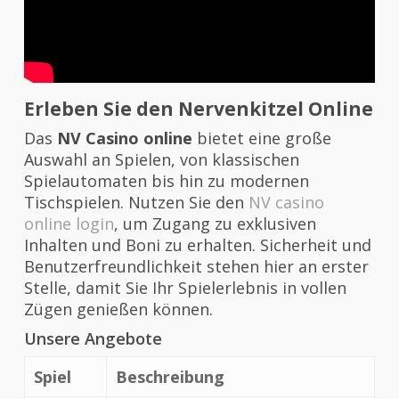
Erleben Sie den Nervenkitzel Online
Das
NV Casino online
bietet eine große
Auswahl an Spielen, von klassischen
Spielautomaten bis hin zu modernen
Tischspielen. Nutzen Sie den
NV casino
online login
, um Zugang zu exklusiven
Inhalten und Boni zu erhalten. Sicherheit und
Benutzerfreundlichkeit stehen hier an erster
Stelle, damit Sie Ihr Spielerlebnis in vollen
Zügen genießen können.
Unsere Angebote
Spiel
Beschreibung