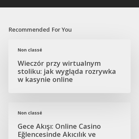
Recommended For You
Wieczór
przy
Non classé
wirtualnym
Wieczór przy wirtualnym
stoliku:
stoliku: jak wygląda rozrywka
jak
w kasynie online
wygląda
rozrywka
w
kasynie
Gece
online
Akışı:
Non classé
Online
Gece Akışı: Online Casino
Casino
Eğlencesinde Akıcılık ve
Eğlencesinde