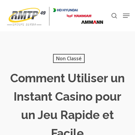
Skip
to
Men
search
main
Close
content
Menu
Non Classé
Comment Utiliser un
Instant Casino pour
un Jeu Rapide et
Facile