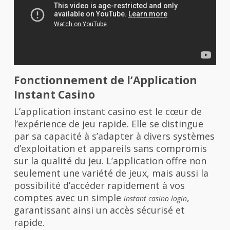
Fonctionnement de l’Application
Instant Casino
L’application instant casino est le cœur de
l’expérience de jeu rapide. Elle se distingue
par sa capacité à s’adapter à divers systèmes
d’exploitation et appareils sans compromis
sur la qualité du jeu. L’application offre non
seulement une variété de jeux, mais aussi la
possibilité d’accéder rapidement à vos
comptes avec un simple
,
instant casino login
garantissant ainsi un accès sécurisé et
rapide.