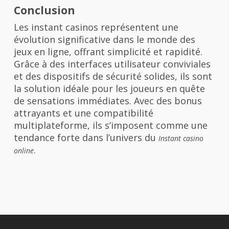
Conclusion
Les instant casinos représentent une
évolution significative dans le monde des
jeux en ligne, offrant simplicité et rapidité.
Grâce à des interfaces utilisateur conviviales
et des dispositifs de sécurité solides, ils sont
la solution idéale pour les joueurs en quête
de sensations immédiates. Avec des bonus
attrayants et une compatibilité
multiplateforme, ils s’imposent comme une
tendance forte dans l’univers du
Instant casino
.
online