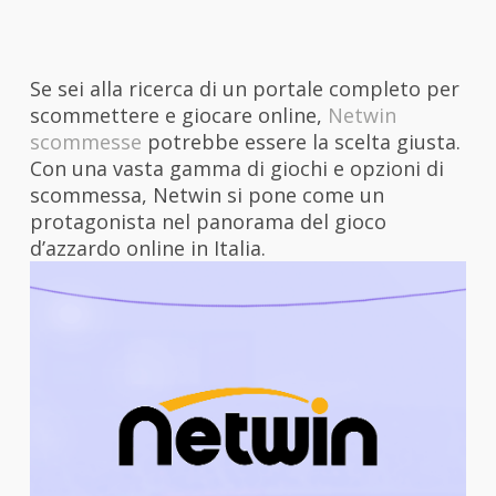
Se sei alla ricerca di un portale completo per
scommettere e giocare online,
Netwin
scommesse
potrebbe essere la scelta giusta.
Con una vasta gamma di giochi e opzioni di
scommessa, Netwin si pone come un
protagonista nel panorama del gioco
d’azzardo online in Italia.