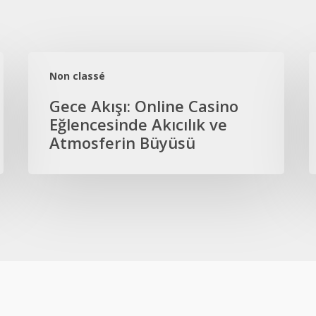
Gece
L
Akışı:
I
Non classé
Online
B
Gece Akışı: Online Casino
Casino
O
Eğlencesinde Akıcılık ve
Eğlencesinde
C
Atmosferin Büyüsü
Akıcılık
E
ve
G
Atmosferin
A
Büyüsü