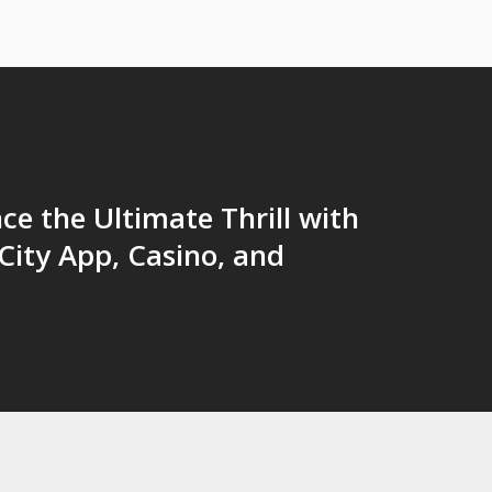
ce the Ultimate Thrill with
City App, Casino, and