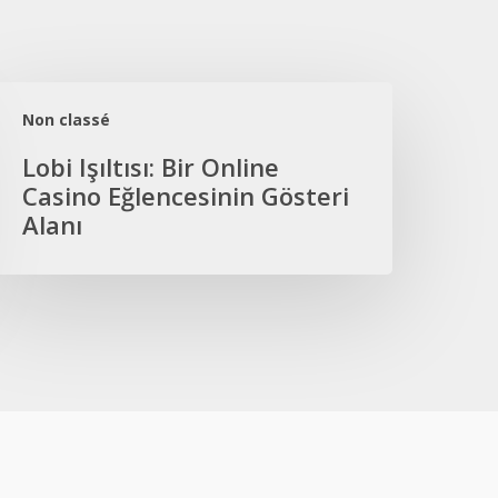
obi
şıltısı:
Non classé
ir
Lobi Işıltısı: Bir Online
nline
Casino Eğlencesinin Gösteri
asino
Alanı
ğlencesinin
österi
lanı