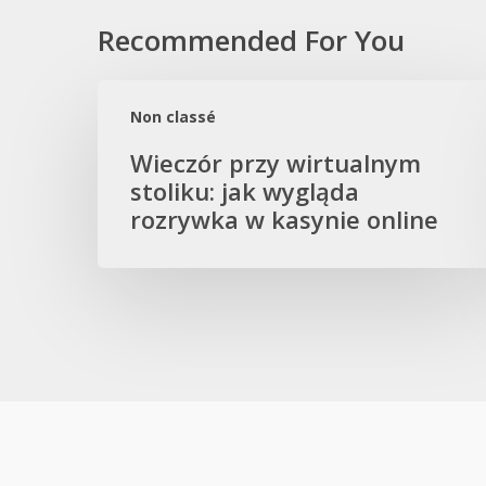
Recommended For You
Wieczór
przy
Non classé
wirtualnym
Wieczór przy wirtualnym
stoliku:
stoliku: jak wygląda
jak
rozrywka w kasynie online
wygląda
rozrywka
w
kasynie
online