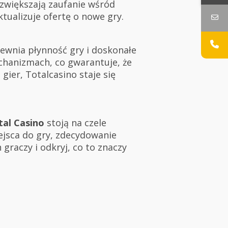
 zwiększają zaufanie wśród
tualizuje ofertę o nowe gry.
ewnia płynność gry i doskonałe
chanizmach, co gwarantuje, że
gier, Totalcasino staje się
tal Casino
stoją na czele
ejsca do gry, zdecydowanie
graczy i odkryj, co to znaczy