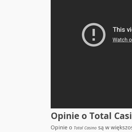
Opinie o Total Cas
Opinie o
są w większoś
Total Casino