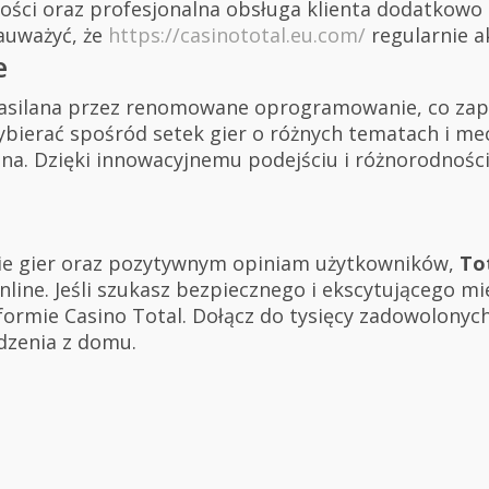
ności oraz profesjonalna obsługa klienta dodatkowo
auważyć, że
https://casinototal.eu.com/
regularnie ak
e
 zasilana przez renomowane oprogramowanie, co zap
bierać spośród setek gier o różnych tematach i me
na. Dzięki innowacyjnemu podejściu i różnorodności 
amie gier oraz pozytywnym opiniam użytkowników,
To
line. Jeśli szukasz bezpiecznego i ekscytującego mi
formie Casino Total. Dołącz do tysięcy zadowolonych 
dzenia z domu.