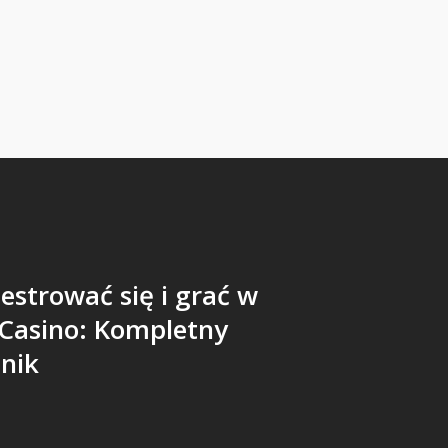
jestrować się i grać w
 Casino: Kompletny
nik