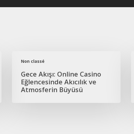
Gece
L
Akışı:
I
Non classé
Online
B
Gece Akışı: Online Casino
Casino
O
Eğlencesinde Akıcılık ve
Eğlencesinde
C
Atmosferin Büyüsü
Akıcılık
E
ve
G
Atmosferin
A
Büyüsü