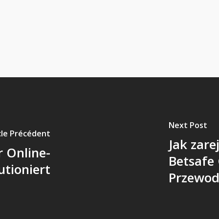
Next Post
cle Précédent
Jak zare
r Online-
Betsafe
utioniert
Przewod