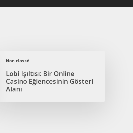
obi
şıltısı:
Non classé
ir
Lobi Işıltısı: Bir Online
nline
Casino Eğlencesinin Gösteri
asino
Alanı
ğlencesinin
österi
lanı