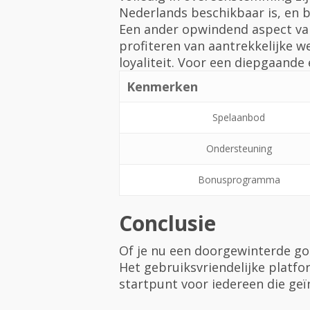
Nederlands beschikbaar is, en 
Een ander opwindend aspect van
profiteren van aantrekkelijke 
loyaliteit. Voor een diepgaande
Kenmerken
Spelaanbod
Ondersteuning
Bonusprogramma
Conclusie
Of je nu een doorgewinterde gok
Het gebruiksvriendelijke platf
startpunt voor iedereen die ge