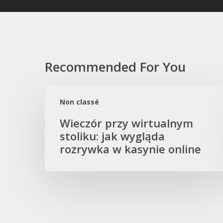
Recommended For You
Wieczór
przy
Non classé
wirtualnym
Wieczór przy wirtualnym
stoliku:
stoliku: jak wygląda
jak
rozrywka w kasynie online
wygląda
rozrywka
w
kasynie
online