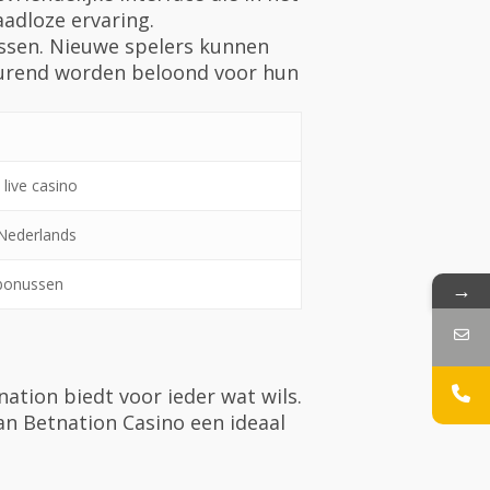
adloze ervaring.
ussen. Nieuwe spelers kunnen
durend worden beloond voor hun
 live casino
 Nederlands
sbonussen
→
ation biedt voor ieder wat wils.
an Betnation Casino een ideaal