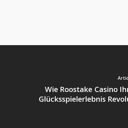
Arti
Wie Roostake Casino Ih
Glücksspielerlebnis Revol