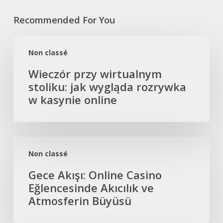
Recommended For You
Wieczór
przy
Non classé
wirtualnym
Wieczór przy wirtualnym
stoliku:
stoliku: jak wygląda rozrywka
jak
w kasynie online
wygląda
rozrywka
w
kasynie
Gece
online
Akışı:
Non classé
Online
Gece Akışı: Online Casino
Casino
Eğlencesinde Akıcılık ve
Eğlencesinde
Atmosferin Büyüsü
Akıcılık
ve