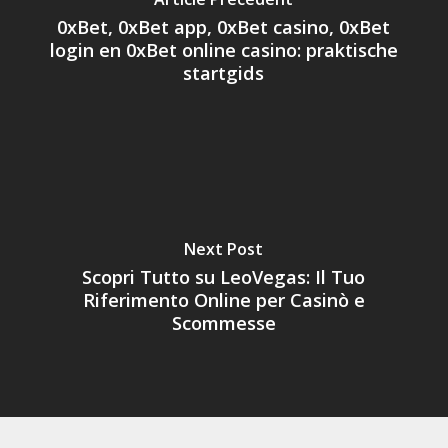
0xBet, 0xBet app, 0xBet casino, 0xBet
login en 0xBet online casino: praktische
startgids
Next Post
Scopri Tutto su LeoVegas: Il Tuo
Riferimento Online per Casinò e
Scommesse