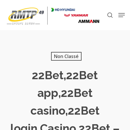
Skip
to
Men
search
main
Close
content
Menu
Non Classé
22Bet,22Bet
app,22Bet
casino,22Bet
login,Casino 22Bet –