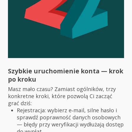
Szybkie uruchomienie konta — krok
po kroku
Masz mało czasu? Zamiast ogólników, trzy
konkretne kroki, które pozwolą Ci zacząć
grać dziś:
Rejestracja: wybierz e‑mail, silne hasło i
sprawdź poprawność danych osobowych
— błędy przy weryfikacji wydłużają dostęp
do wypłat.