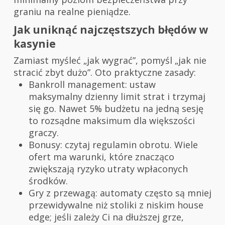
graniu na realne pieniądze.
Jak uniknąć najczęstszych błędów w
kasynie
Zamiast myśleć „jak wygrać”, pomyśl „jak nie
stracić zbyt dużo”. Oto praktyczne zasady:
Bankroll management: ustaw
maksymalny dzienny limit strat i trzymaj
się go. Nawet 5% budżetu na jedną sesję
to rozsądne maksimum dla większości
graczy.
Bonusy: czytaj regulamin obrotu. Wiele
ofert ma warunki, które znacząco
zwiększają ryzyko utraty wpłaconych
środków.
Gry z przewagą: automaty często są mniej
przewidywalne niż stoliki z niskim house
edge; jeśli zależy Ci na dłuższej grze,