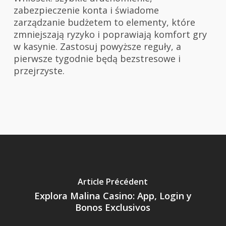
zabezpieczenie konta i świadome
zarządzanie budżetem to elementy, które
zmniejszają ryzyko i poprawiają komfort gry
w kasynie. Zastosuj powyższe reguły, a
pierwsze tygodnie będą bezstresowe i
przejrzyste.
Article Précédent
Explora Malina Casino: App, Login y
Bonos Exclusivos