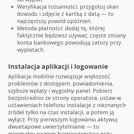
Weryfikacja tożsamości: przygotuj skan
dowodu i zdjęcie z kartką z datą — to
najczęstszy powód opóźnień.
Metoda płatności: dodaj tę, której
faktycznie będziesz używać; częste zmiany
konta bankowego powodują zatory przy
wypłatach.
Instalacja aplikacji i logowanie
Aplikacja mobilna rozwiązuje większość
problemów z dostępem: powiadomienia,
szybsze wpłaty i wygodny panel. Pobierz
bezpośrednio ze strony operatora, ustaw w
ustawieniach telefonu instalacje z nieznanych
źródeł tylko na czas instalacji, a potem ją
wyłącz. Przy pierwszym logowaniu aktywuj
dwuetapowe uwierzytelnianie — to
minimalny poziom bezpieczeństwa przy