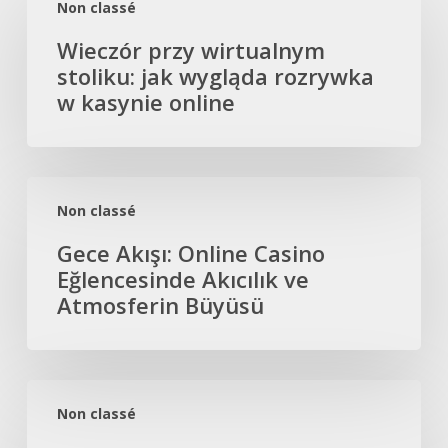
przy
Non classé
wirtualnym
Wieczór przy wirtualnym
stoliku:
stoliku: jak wygląda rozrywka
jak
w kasynie online
wygląda
rozrywka
w
kasynie
Gece
online
Akışı:
Non classé
Online
Gece Akışı: Online Casino
Casino
Eğlencesinde Akıcılık ve
Eğlencesinde
Atmosferin Büyüsü
Akıcılık
ve
Atmosferin
Büyüsü
Lobi
Işıltısı:
Non classé
Bir