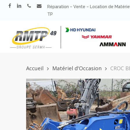
Skip
facebook
linkedin
phone
email
Réparation – Vente – Location de Matérie
to
TP
main
content
Accueil
Matériel d'Occasion
CROC B