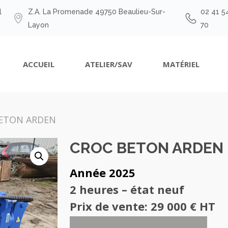
l
Z.A. La Promenade 49750 Beaulieu-Sur-
02 41 5
Layon
70
ACCUEIL
ATELIER/SAV
MATÉRIEL
ETON ARDEN
CROC BETON ARDEN
Année 2025
2 heures – état neuf
Prix de vente: 29 000 € HT