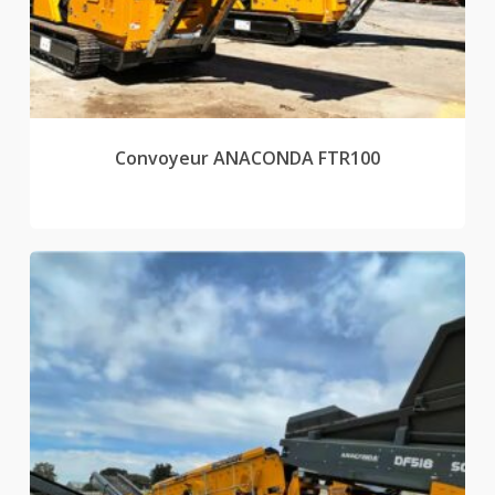
Convoyeur ANACONDA FTR100