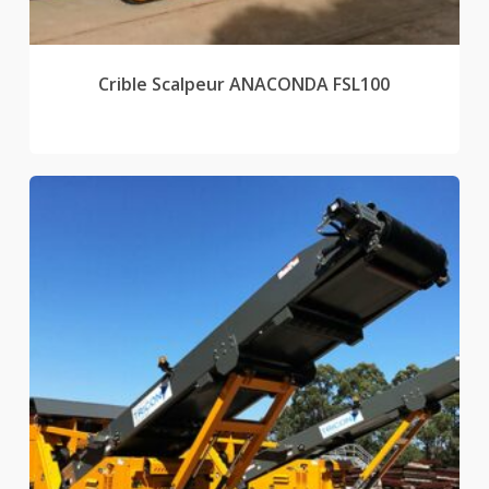
Crible Scalpeur ANACONDA FSL100