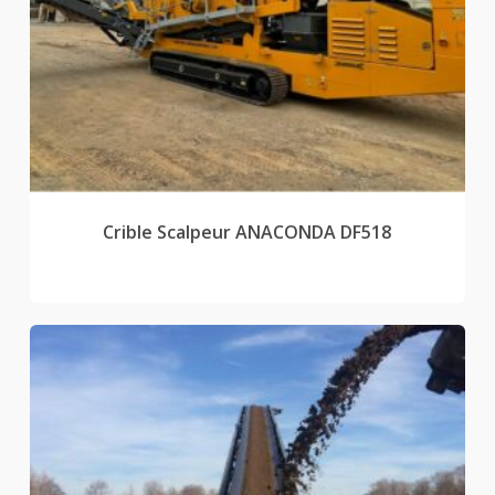
Crible Scalpeur ANACONDA DF518