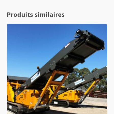
Produits similaires