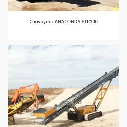
Convoyeur ANACONDA FTR100