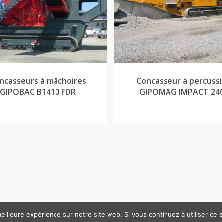
ncasseurs à mâchoires
Concasseur à percuss
GIPOBAC B1410 FDR
GIPOMAG IMPACT 24
eilleure expérience sur notre site web. Si vous continuez à utiliser ce
TP49. Tous droits réservés. Création
Atelier Com'Personne
|
Mentio