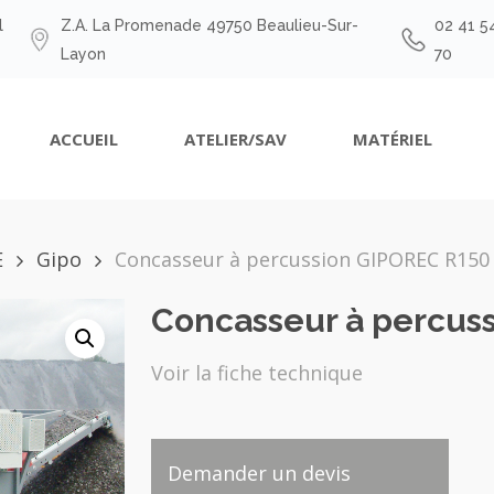
l
Z.A. La Promenade 49750 Beaulieu-Sur-
02 41 5
Layon
70
ACCUEIL
ATELIER/SAV
MATÉRIEL
E
Gipo
Concasseur à percussion GIPOREC R150
Concasseur à percus
Voir la fiche technique
Demander un devis