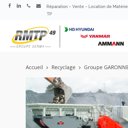
Skip
facebook
linkedin
phone
email
Réparation – Vente – Location de Matérie
to
TP
main
content
Accueil
Recyclage
Groupe GARONN