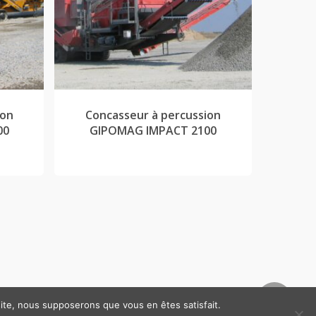
ion
Concasseur à percussion
00
GIPOMAG IMPACT 2100
 site, nous supposerons que vous en êtes satisfait.
ns légales